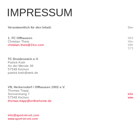
IMPRESSUM
Verantwortlich für den Inhalt:
Gestalt
1. FC Offhausen
MISTRAL
Christian Theis
Werbeag
christian.theis@1fco.com
Wilhelm
57518 B
TC Druidenstein e.V.
Patrick Krah
An der Wende 36
57548 Kirchen
patrick.krah@web.de
VfL Herkersdorf / Offhausen 1902 e.V.
Thomas Trapp
Sonnenhang 7
info@mis
57548 Kirchen
www.mist
thomas.trapp@onlinehome.de
info@sport-im-ort.com
www.sport-im-ort.com