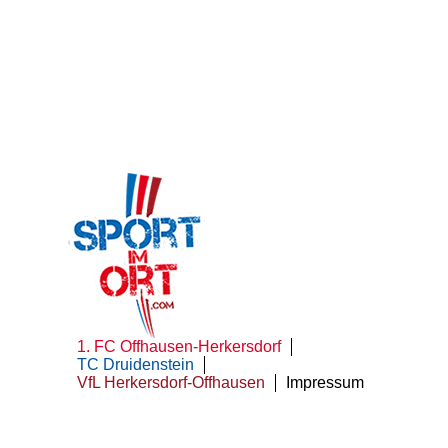
Navigation
1. FC Offhausen-Herkersdorf
überspringen
TC Druidenstein
VfL Herkersdorf-Offhausen
Impressum