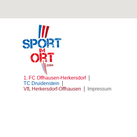
Navigation
1. FC Offhausen-Herkersdorf
überspringen
TC Druidenstein
VfL Herkersdorf-Offhausen
Impressum